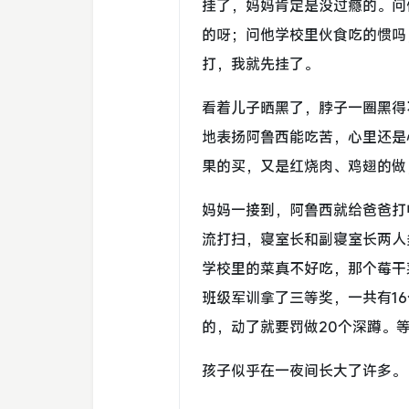
挂了，妈妈肯定是没过瘾的。问
的呀；问他学校里伙食吃的惯吗
打，我就先挂了。
看着儿子晒黑了，脖子一圈黑得
地表扬阿鲁西能吃苦，心里还是
果的买，又是红烧肉、鸡翅的做
妈妈一接到，阿鲁西就给爸爸打
流打扫，寝室长和副寝室长两人
学校里的菜真不好吃，那个莓干
班级军训拿了三等奖，一共有1
的，动了就要罚做20个深蹲。
孩子似乎在一夜间长大了许多。