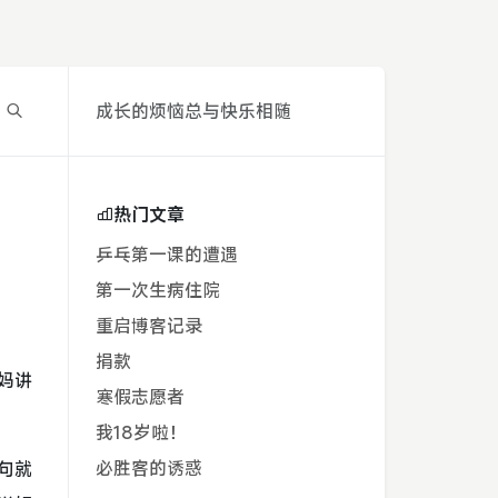
成长的烦恼总与快乐相随
热门文章
乒乓第一课的遭遇
第一次生病住院
重启博客记录
捐款
妈讲
寒假志愿者
我18岁啦！
必胜客的诱惑
句就