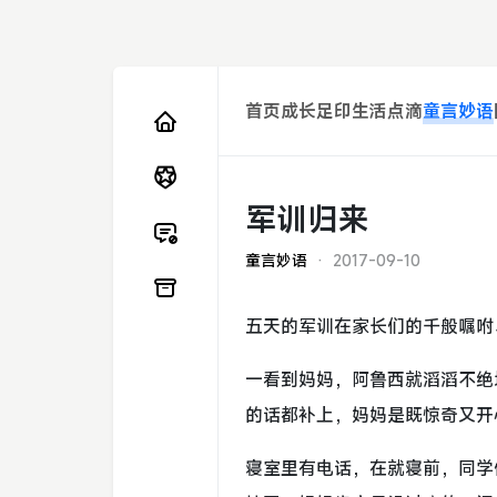
首页
成长足印
生活点滴
童言妙语
军训归来
童言妙语
· 2017-09-10
五天的军训在家长们的千般嘱咐
一看到妈妈，阿鲁西就滔滔不绝
的话都补上，妈妈是既惊奇又开
寝室里有电话，在就寝前，同学