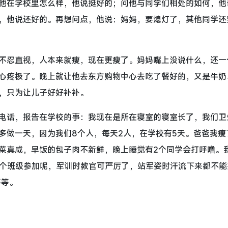
他在学校里怎么样，他说挺好的；问他与同学们相处的如何，他
，他说还好的。再想问点，他说：妈妈，要熄灯了，其他同学还
不忍直视，人本来就瘦，现在更瘦了。妈妈嘴上没说什么，还一
心疼极了。晚上就让他去东方购物中心去吃了餐好的，又是牛奶
，只为让儿子好好补补。
电话，报告在学校的事：我现在是所在寝室的寝室长了，我们卫
多做一天，因为我们8个人，每天2人，在学校有5天。爸爸我瘦
菜真咸，早饭的包子肉不新鲜，晚上睡觉有2个同学会打呼噜。
6个班级参加呢，军训时教官可严厉了，站军姿时汗流下来都不能
等等。