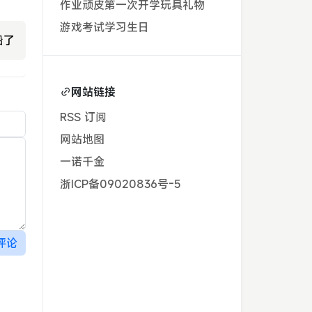
作业
顽皮
第一次
开学
玩具
礼物
游戏
考试
学习
生日
船了
网站链接
RSS 订阅
网站地图
一诺千金
浙ICP备09020836号-5
评论