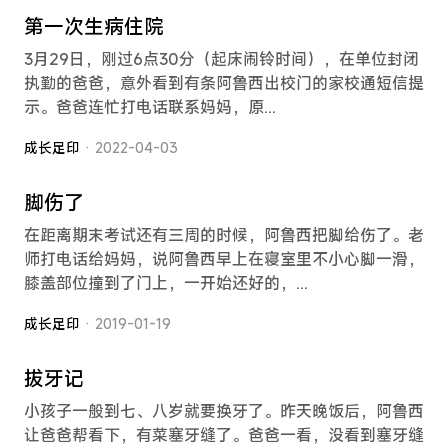
第一次生病住院
3月29日，刚过6点30分（起床闹铃时间），在单位封闭
执勤的爸爸，意外看到有条阿鲁西出校门的家校通短信提
示。爸爸连忙打电话联系妈妈，原...
成长足印
· 2022-04-03
脚伤了
在距离期末考试还有三周的时候，阿鲁西把脚给伤了。老
师打电话给妈妈，说阿鲁西早上在寝室里不小心脚一滑，
膝盖部位撞到了门上，一开始还好的，...
成长足印
· 2019-01-19
拔牙记
小孩子一般到七、八岁就要换牙了。昨天晚饭后，阿鲁西
让爸爸帮看下，有菜塞牙缝了。爸爸一看，没看到塞牙缝