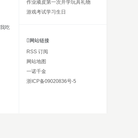
作业
顽皮
第一次
开学
玩具
礼物
游戏
考试
学习
生日
为我吃
网站链接
RSS 订阅
网站地图
一诺千金
浙ICP备09020836号-5