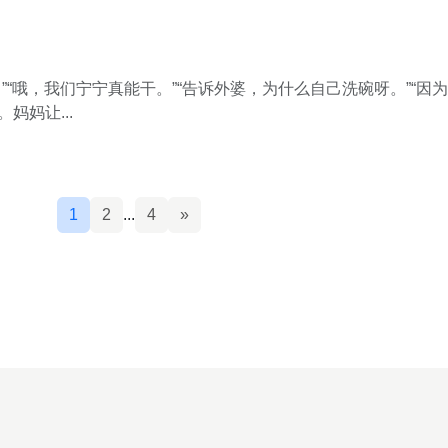
”“哦，我们宁宁真能干。”“告诉外婆，为什么自己洗碗呀。”“因
妈妈让...
1
2
...
4
»