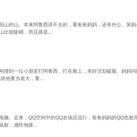
阳山的山。本来阿鲁西讲不去的，看爸爸妈妈，还有外公、舅妈
比较陡峭，而且路是...
刚撞到一位小朋友打阿鲁西，打在脸上，幸好没划破脸。妈妈问
讲他要当老大，要...
电脑。近来，QQ空间中的QQ农场还流行，爸爸妈妈的QQ也都
标，感性地接...