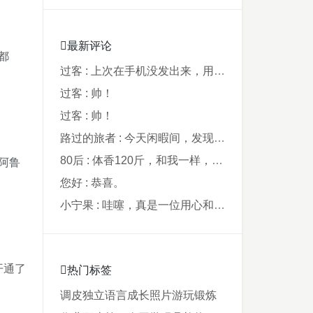
最新评论
都
过客 : 上次在手机没发出来，用电脑才发现要...
过客 : 帅！
过客 : 帅！
路过的旅者 : 今天闲暇间，发现藏在阿鲁西名字里的...
80后 : 体香120斤，和我一样，40年了，...
阿鲁
您好 : 恭喜。
小宁果 : 哇噻，真是一位用心和爸爸，从孩子出...
开通了
热门标签
调皮
独立
语言
成长
照片
游玩
锻炼