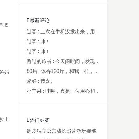
最新评论
单取
过客 : 上次在手机没发出来，用电脑才发现要...
过客 : 帅！
过客 : 帅！
路过的旅者 : 今天闲暇间，发现藏在阿鲁西名字里的...
80后 : 体香120斤，和我一样，40年了，...
爸妈
您好 : 恭喜。
小宁果 : 哇噻，真是一位用心和爸爸，从孩子出...
脸上
热门标签
调皮
独立
语言
成长
照片
游玩
锻炼