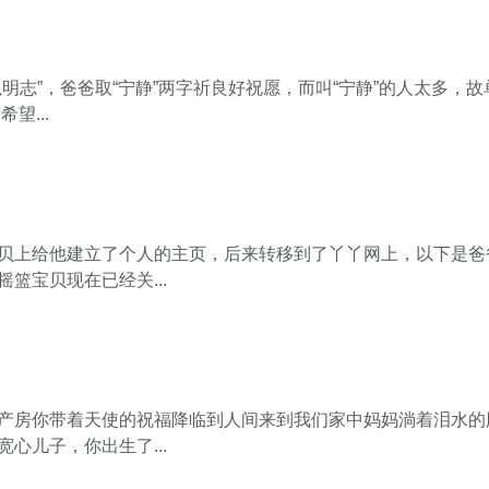
明志”，爸爸取“宁静”两字祈良好祝愿，而叫“宁静”的人太多，故
望...
贝上给他建立了个人的主页，后来转移到了丫丫网上，以下是爸
篮宝贝现在已经关...
产房你带着天使的祝福降临到人间来到我们家中妈妈淌着泪水的
心儿子，你出生了...