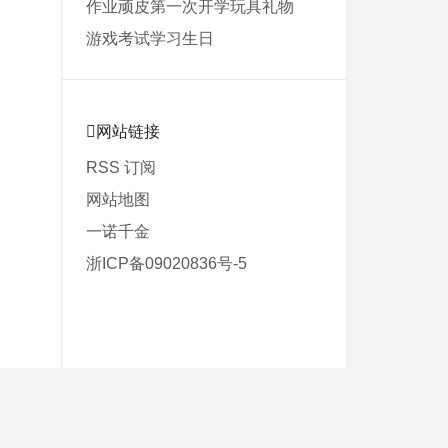
作业
顽皮
第一次
开学
玩具
礼物
游戏
考试
学习
生日
网站链接
RSS 订阅
网站地图
一诺千金
浙ICP备09020836号-5