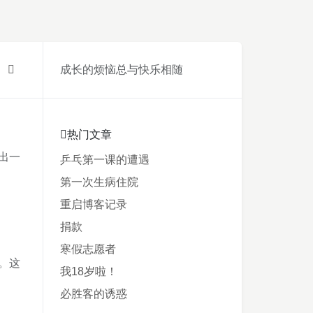
成长的烦恼总与快乐相随
热门文章
出一
乒乓第一课的遭遇
第一次生病住院
重启博客记录
捐款
寒假志愿者
。这
我18岁啦！
必胜客的诱惑