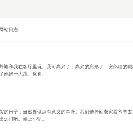
网站日志
外婆和我在客厅里玩。我可高兴了，高兴的忘形了，突然哇的喊
妈妈一大跳。爸爸...
贺的日子，当然要做点有意义的事呀。我们选择回老家看爷爷去
远门哟。坐上小轿...