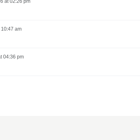
16 at 02:26 pm
t 10:47 am
at 04:36 pm