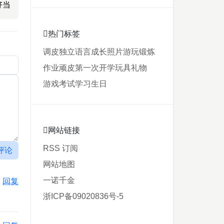
好当
热门标签
调皮
独立
语言
成长
照片
游玩
锻炼
作业
顽皮
第一次
开学
玩具
礼物
游戏
考试
学习
生日
网站链接
RSS 订阅
评论
网站地图
一诺千金
回复
浙ICP备09020836号-5