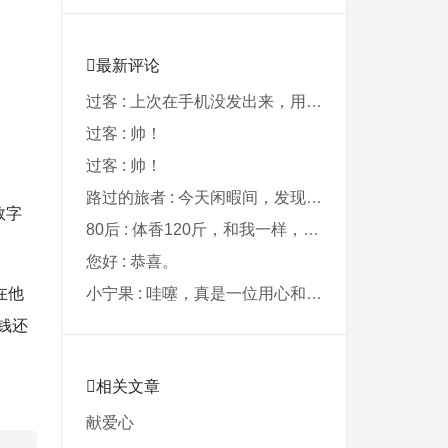
最新评论
过客 : 上次在手机没发出来，用电脑才发现要...
过客 : 帅！
过客 : 帅！
路过的旅者 : 今天闲暇间，发现藏在阿鲁西名字里的...
数字
80后 : 体香120斤，和我一样，40年了，...
您好 : 恭喜。
在他
小宁果 : 哇噻，真是一位用心和爸爸，从孩子出...
钱还
相关文章
献爱心