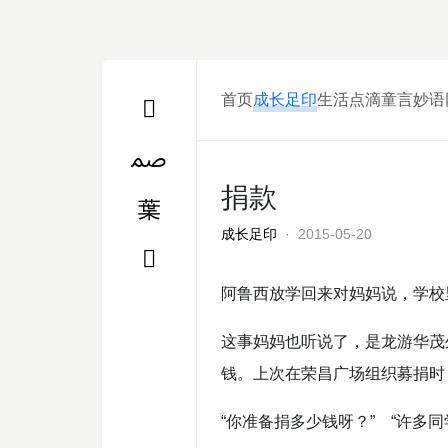
首页
成长足印
生活点滴
童言妙语
捐款
成长足印
· 2015-05-20
阿鲁西放学回来对妈妈说，学校
这事妈妈也听说了，是龙游华茂
钱。上次在荣昌广场组织募捐时
“你准备捐多少钱呀？” “许多同