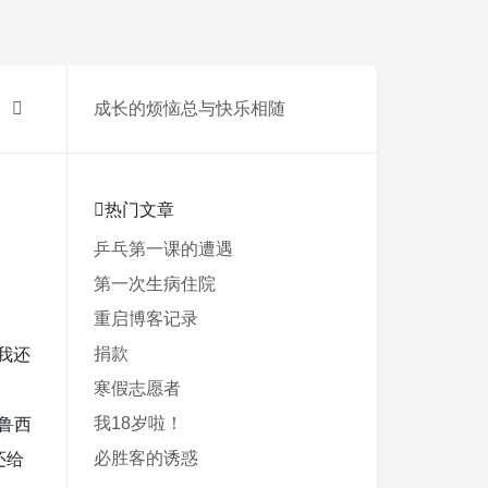
成长的烦恼总与快乐相随
热门文章
乒乓第一课的遭遇
第一次生病住院
重启博客记录
捐款
我还
寒假志愿者
我18岁啦！
鲁西
必胜客的诱惑
还给