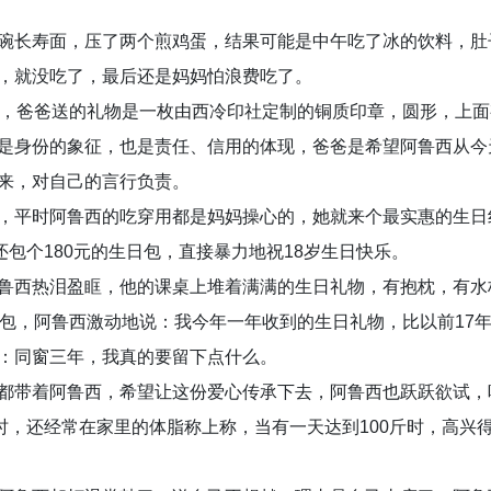
碗长寿面，压了两个煎鸡蛋，结果可能是中午吃了冰的饮料，肚
，就没吃了，最后还是妈妈怕浪费吃了。
日，爸爸送的礼物是一枚由西冷印社定制的铜质印章，圆形，上面
是身份的象征，也是责任、信用的体现，爸爸是希望阿鲁西从今
来，对自己的言行负责。
，平时阿鲁西的吃穿用都是妈妈操心的，她就来个最实惠的生日
还包个180元的生日包，直接暴力地祝18岁生日快乐。
鲁西热泪盈眶，他的课桌上堆着满满的生日礼物，有抱枕，有水
红包，阿鲁西激动地说：我今年一年收到的生日礼物，比以前17
：同窗三年，我真的要留下点什么。
都带着阿鲁西，希望让这份爱心传承下去，阿鲁西也跃跃欲试，
时，还经常在家里的体脂称上称，当有一天达到100斤时，高兴