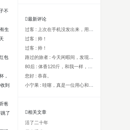
子不
最新评论
有生
过客 : 上次在手机没发出来，用电脑才发现要...
天
过客 : 帅！
过客 : 帅！
红包
路过的旅者 : 今天闲暇间，发现藏在阿鲁西名字里的...
80后 : 体香120斤，和我一样，40年了，...
杯，
您好 : 恭喜。
年收到
小宁果 : 哇噻，真是一位用心和爸爸，从孩子出...
听爸
相关文章
得跳了
活了二十年