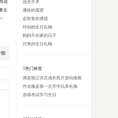
西现
屈光手术
要去
通校的愿望
一
必胜客的诱惑
特别的生日礼物
妈妈不在家的日子
讨来的生日礼物
个阳
热门标签
调皮
独立
语言
成长
照片
游玩
锻炼
作业
顽皮
第一次
开学
玩具
礼物
游戏
考试
学习
生日